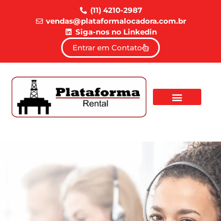
(11) 4210-2987
vendas@plataformalocadora.com.br
Siga-nos no Linkedin
Entrar em Contato